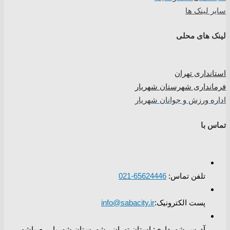
سایر لینک ها
لینک های محلی
استانداری تهران
فرمانداری شهرستان شهریار
اداره ورزش و جوانان شهریار
تماس با
تلفن تماس:
65624446-021
پست الکترونیک:
info@sabacity.ir
آدرس شهرداری: استان تهران_ شهرستان شهریار_ صباشهر_