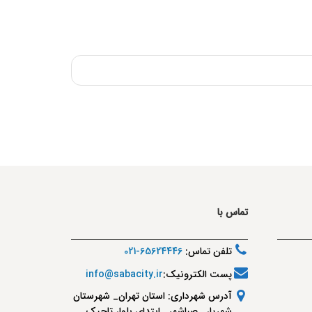
تماس با
تلفن تماس:
65624446-021
پست الکترونیک:
info@sabacity.ir
آدرس شهرداری: استان تهران_ شهرستان
شهریار_ صباشهر_ ابتدای بلوار تاجیک