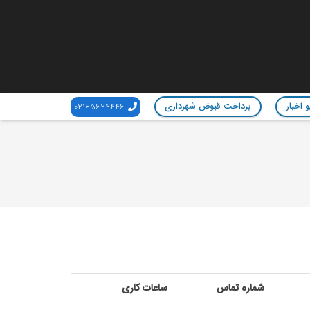
 اخبار
پرداخت قبوض شهرداری
02165624446
شماره
تماس
ساعات کاری