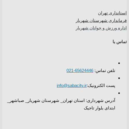
استانداری تهران
فرمانداری شهرستان شهریار
اداره ورزش و جوانان شهریار
تماس با
تلفن تماس:
65624446-021
پست الکترونیک:
info@sabacity.ir
آدرس شهرداری: استان تهران_ شهرستان شهریار_ صباشهر_
ابتدای بلوار تاجیک