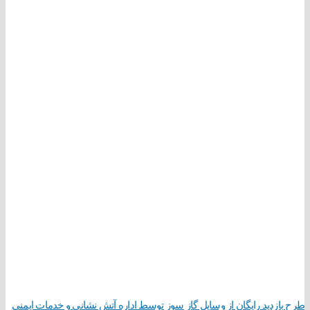
طرح بازدید رایگان از وسایل گاز سوز توسط اداره آتش نشانی و خدمات ایمنی