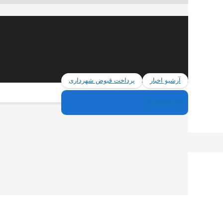
آرشیو اخبار
پرداخت قبوض شهرداری
02165624446
ا