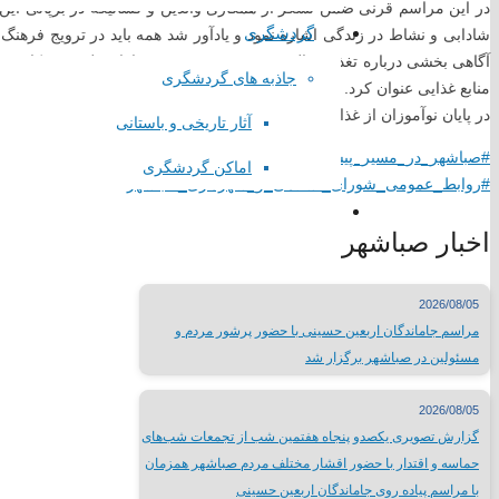
در این مراسم قرنی ضمن تشکر از همکاری والدین و کسانیکه در برپائی این
استانداری تهران
گردشگری
شادابی و نشاط در زندگی اشاره نمود و یادآور شد همه باید در ترویج فرهنگ ت
همیاری شهرداری های تهران
آگاهی بخشی درباره تغذیه سالم و تشویق به مصرف غذاهای طبیعی و کاهش ضا
جاذبه های گردشگری
لینک های گروهی
منابع غذایی عنوان کرد.
در پایان نوآموزان از غذاهای سالمی که والدین آماده کرده بودند استفاده نمودند
آثار تاریخی و باستانی
#صباشهر_در_مسیر_پیشرفت
درگاه الکترونیکی مراجع تقلید
اماکن گردشگری
#روابط_عمومی_شورای_اسلامی_و_شهرداری_صباشهر
لیست سایتهای مذهبی
وبسایت وزارتخانه ها
اخبار صباشهر
سایتهای فرهنگی کشور
جدول نمایشگاههای بین المللی
مطبوعات کشور
2026/08/05
شبکه های صدا و سیما
مراسم جاماندگان اربعین حسینی با حضور پرشور مردم و
سایر لینک ها
مسئولین در صباشهر برگزار شد
لینک های محلی
2026/08/05
گزارش تصویری یکصدو پنجاه هفتمین شب از تجمعات شب‌های
حماسه و اقتدار با حضور اقشار مختلف مردم صباشهر همزمان
استانداری تهران
با مراسم پیاده روی جاماندگان اربعین حسینی
فرمانداری شهرستان شهریار