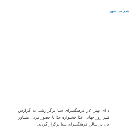
شم صباشهر
دگی و آینده ای بهتر “در فرهنگسرای سبا برگزارشد. به گزارش
روابط‌عمومی شورای اسلامی و شهرداری صباشهر ،همزمان با ۲۴مهرماه مصادف با ۱۶اکتبر روز جهانی غذا جشنواره غذا با حضور قرنی مشاور
راه والدینشان در سالن فرهنگسرای سبا برگزار گردید.