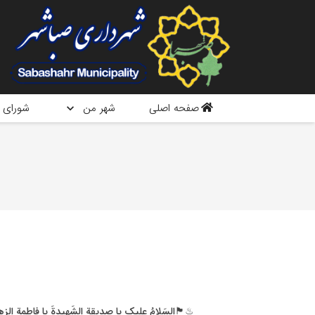
صفحه اصلی
شهر من
شورای 
♨🏴السَلامُ علیک یا صديقة الشَهیدةَ يا فاطِمة الزهراء