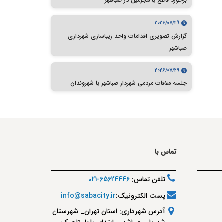
برخورد قاطع با مجرمین در صباشهر
2026/07/29
گزارش تصویری اقدامات واحد زیباسازی شهرداری
صباشهر
2026/07/29
جلسه ملاقات مردمی شهردار صباشهر با شهروندان
تماس با
تلفن تماس:
65624446-021
پست الکترونیک:
info@sabacity.ir
آدرس شهرداری: استان تهران_ شهرستان