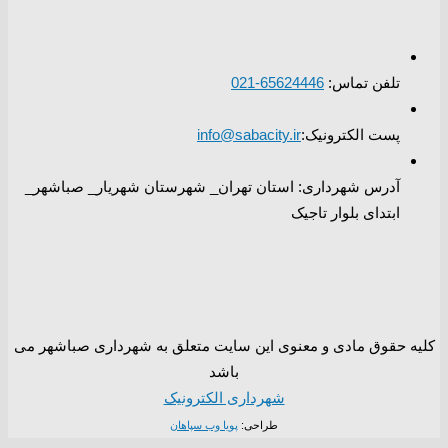
تلفن تماس:
65624446-021
پست الکترونیک:
info@sabacity.ir
آدرس شهرداری: استان تهران_ شهرستان شهریار_ صباشهر_
ابتدای بلوار تاجیک
کلیه حقوق مادی و معنوی این سایت متعلق به شهرداری صباشهر می
باشد
شهرداری الکترونیک
طراحی:
پویا وب سپاهان