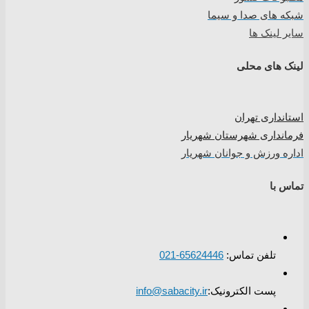
شبکه های صدا و سیما
سایر لینک ها
لینک های محلی
استانداری تهران
فرمانداری شهرستان شهریار
اداره ورزش و جوانان شهریار
تماس با
تلفن تماس:
65624446-021
پست الکترونیک:
info@sabacity.ir