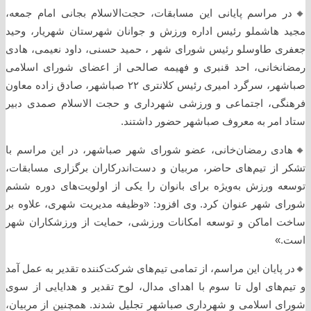
🔸️در مراسم پایانی این مسابقات، حجت‌الاسلام بجانی امام جمعه،
مجید هاشملو رئیس اداره ورزش و جوانان شهرستان شهریار، وحید
جعفری طاوسلو رئیس شورای شهر ، حمید حسنی، داود نعیمی، هادی
رمضانخانی، احد قنبری و فهیمه صالحی از اعضای شورای اسلامی
صباشهر، سرگرد امیری رئیس کلانتری ۲۲ صباشهر، صادق زاده معاون
فرهنگی، اجتماعی و ورزشی شهرداری و حجت الاسلام صمدی دبیر
ستاد امر به معروف صباشهر حضور داشتند.
🔸️هادی رمضان‌خانی، عضو شورای شهر صباشهر، در این مراسم با
تشکر از تیم‌های حاضر، مربیان و دست‌اندرکاران برگزاری مسابقات،
توسعه ورزش به‌ویژه برای بانوان را یکی از اولویت‌های دوره ششم
شورای شهر عنوان کرد. وی افزود: «وظیفه مدیریت شهری، علاوه بر
ساخت اماکن و توسعه امکانات ورزشی، حمایت از ورزشکاران شهر
است.»
🔸️در پایان این مراسم، از تمامی تیم‌های شرکت‌کننده تقدیر به عمل آمد
و تیم‌های اول تا سوم با اهدای مدال، لوح تقدیر و هدایایی از سوی
شورای اسلامی و شهرداری صباشهر تجلیل شدند. همچنین از مربیان،