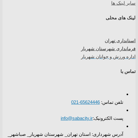
سایر لینک ها
لینک های محلی
استانداری تهران
فرمانداری شهرستان شهریار
اداره ورزش و جوانان شهریار
تماس با
تلفن تماس:
65624446-021
پست الکترونیک:
info@sabacity.ir
آدرس شهرداری: استان تهران_ شهرستان شهریار_ صباشهر_