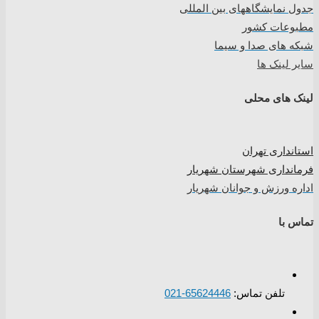
جدول نمایشگاههای بین المللی
مطبوعات کشور
شبکه های صدا و سیما
سایر لینک ها
لینک های محلی
استانداری تهران
فرمانداری شهرستان شهریار
اداره ورزش و جوانان شهریار
تماس با
تلفن تماس:
65624446-021