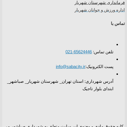
فرمانداری شهرستان شهریار
اداره ورزش و جوانان شهریار
تماس با
تلفن تماس:
65624446-021
پست الکترونیک:
info@sabacity.ir
آدرس شهرداری: استان تهران_ شهرستان شهریار_ صباشهر_
ابتدای بلوار تاجیک
کلیه حقوق مادی و معنوی این سایت متعلق به شهرداری صباشهر می