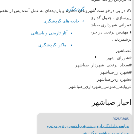
پایگاه اطلاع رسانی ریاست جمهوری
گردشگری
✍️ در پی درخواست شهروندان محترم و بازدیدهای به عمل آمده پس از تخصیص
پایگاه وزارت کشور
پایگاه مجلس شورای اسلامی
جاذبه های گردشگری
عمرانی شهرداری صباشهر اجرا گردید .
پایگاه قوه قضاییه کشور
♦️ مهندس برنجی در جریان بازدید از پروژه فوق الذکر اصلاح و بهسازی مح
آثار تاریخی و باستانی
سازمان شهرداری ها و دهیاری های کشور
برشمردند .
استانداری تهران
اماکن گردشگری
همیاری شهرداری های تهران
#صباشهر
#شورای_شهر
لینک های گروهی
#سجاد_برنجی_شهردار_صباشهر
#شهردار_صباشهر
#شهرداری_صباشهر
درگاه الکترونیکی مراجع تقلید
#روابط_عمومی_شهرداری_صباشهر
لیست سایتهای مذهبی
وبسایت وزارتخانه ها
اخبار صباشهر
سایتهای فرهنگی کشور
جدول نمایشگاههای بین المللی
مطبوعات کشور
2026/08/05
شبکه های صدا و سیما
مراسم جاماندگان اربعین حسینی با حضور پرشور مردم و
سایر لینک ها
مسئولین در صباشهر برگزار شد