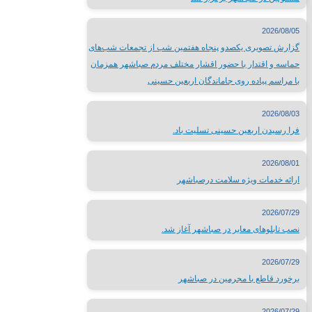
لینک های محلی
2026/08/05
گزارش تصویری یکصدو پنجاه هفتمین شب از تجمعات شب‌های
حماسه و اقتدار با حضور اقشار مختلف مردم صباشهر همزمان
استانداری تهران
با مراسم پیاده روی جاماندگان اربعین حسینی
فرمانداری شهرستان شهریار
اداره ورزش و جوانان شهریار
2026/08/03
تماس با
فرا رسیدن اربعین حسینی تسلیت باد.
2026/08/01
ارائه خدمات ویژه سلامت درصباشهر
تلفن تماس:
65624446-021
2026/07/29
پست الکترونیک:
info@sabacity.ir
نصب تابلوهای معابر در صباشهر آغاز شد.
آدرس شهرداری: استان تهران_ شهرستان شهریار_ صباشهر_ ابتدای بلو
2026/07/29
برخورد قاطع با مجرمین در صباشهر
2026/07/29