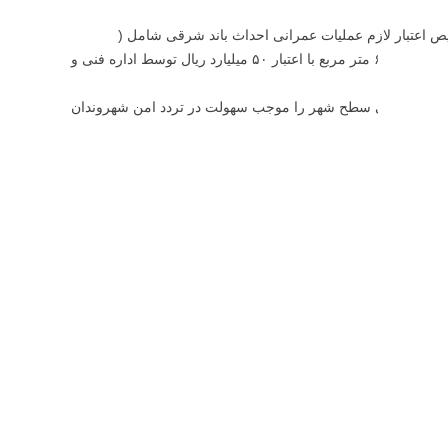
 اعتبار لازم عملیات عمرانی احداث باند شرقی شامل (
زیرسازی ، جدول گذاری و آسفالت) محور مواصلاتی صباشهر به نسیم شهر به متراژ ۶۰۰۰ متر مربع با اعتبار ۵۰ میلیارد ریال توسط اداره فنی و
ورهای مواصلاتی سطح شهر را موجب سهولت در تردد امن شهروندان