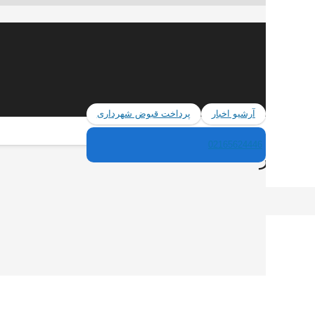
آرشیو اخبار
پرداخت قبوض شهرداری
02165624446
یم شهر