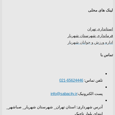
لینک های محلی
استانداری تهران
فرمانداری شهرستان شهریار
اداره ورزش و جوانان شهریار
تماس با
تلفن تماس:
65624446-021
پست الکترونیک:
info@sabacity.ir
آدرس شهرداری: استان تهران_ شهرستان شهریار_ صباشهر_
ابتدای بلوار تاجیک