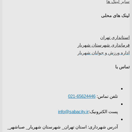
سایر لینک ها
لینک های محلی
استانداری تهران
فرمانداری شهرستان شهریار
اداره ورزش و جوانان شهریار
تماس با
تلفن تماس:
65624446-021
پست الکترونیک:
info@sabacity.ir
آدرس شهرداری: استان تهران_ شهرستان شهریار_ صباشهر_