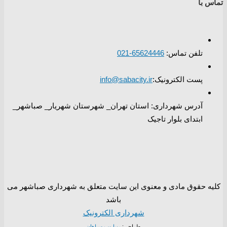
تماس با
تلفن تماس:
65624446-021
پست الکترونیک:
info@sabacity.ir
آدرس شهرداری: استان تهران_ شهرستان شهریار_ صباشهر_
ابتدای بلوار تاجیک
کلیه حقوق مادی و معنوی این سایت متعلق به شهرداری صباشهر می
باشد
شهرداری الکترونیک
طراحی:
پویا وب سپاهان