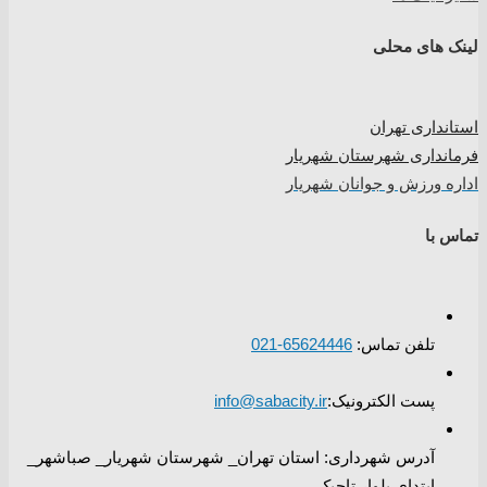
لینک های محلی
استانداری تهران
فرمانداری شهرستان شهریار
اداره ورزش و جوانان شهریار
تماس با
تلفن تماس:
65624446-021
پست الکترونیک:
info@sabacity.ir
آدرس شهرداری: استان تهران_ شهرستان شهریار_ صباشهر_
ابتدای بلوار تاجیک