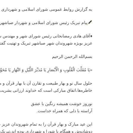
به گزارش روابط عمومی شورای اسلامی و شهرداری 
پیام تبریک رئیس شورای اسلامی و شهردار صباشهر 
♦️آقای هادی رمضانخانی رئیس شورای شهر و مهندس سجا
عزیز بویژه شهروندان شهر صباشهر تبریک و تهنیت گفت
بسم‌الله الرحمن الرحیم
«یَا مُقَلِّبَ الْقُلُوبِ وَ الْأَبْصَارِ یَا مُدَبِّرَ اللَّیْلِ وَ النَّهَارِ یَا مُح
حلول سال نو و بهار طبیعت و تقارن آن با بهار قرآن و
خاطره‌ها،اتفاق مبارکی است که خداوند ارزانی بشری
نوروز خوشت همیشه رنگین با عشق
آراسته با دلی که همراه خداست.
این عید مبارک و بهار قرآن را به تمام شهروندان عزی
دوشادوش و همگام با شورا و شهرداری بوده اند،تبریک 