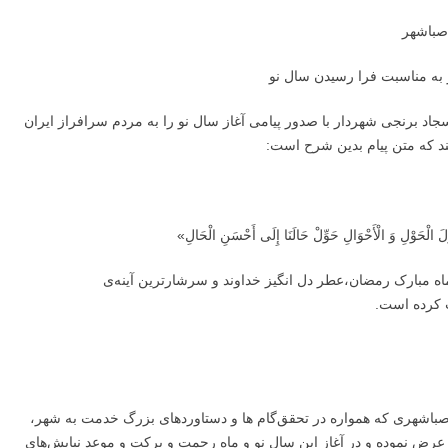
صباشهر
به مناسبت فرا رسیدن سال نو
د برنجی شهردار با صدور پیامی آغاز سال نو را به مردم سرافراز ایران
ند که متن پیام بدین شرح است:
َوِّلَ الْحَوْلِ وَ الْأَحْوَالِ حَوِّلْ حَالَنَا إِلَی أَحْسَنِ الْحَالِ»
 ماه مبارک رمضان،عطر دل انگیز خداوند و سرشارترین آینه‌ی
ت کرده است.
ز صباشهری که همواره در تحققﮔﺎم ﻫﺎ و دستاوردهای بزرگ خدمت به شهر،
عرض نموده و در آغاز این سال نو و ماه رحمت و برکت و موعد نیایش‌های