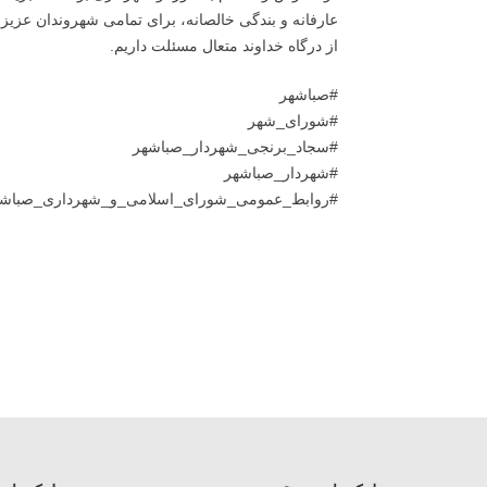
عارفانه و بندگی خالصانه، برای تمامی شهروندان عزی
از درگاه خداوند متعال مسئلت داریم.
#صباشهر
#شورای_شهر
#سجاد_برنجی_شهردار_صباشهر
#شهردار_صباشهر
#روابط_عمومی_شورای_اسلامی_و_شهرداری_صباشه