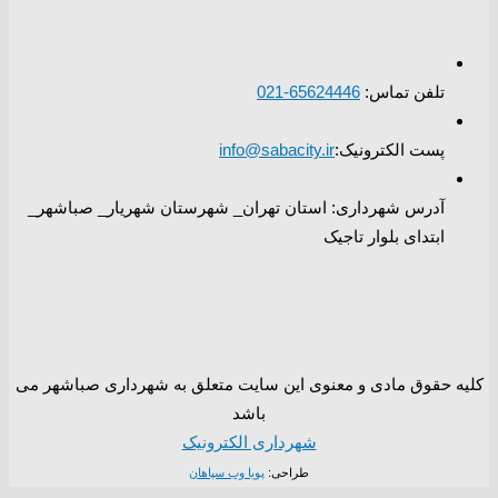
تلفن تماس:
65624446-021
پست الکترونیک:
info@sabacity.ir
آدرس شهرداری: استان تهران_ شهرستان شهریار_ صباشهر_
ابتدای بلوار تاجیک
کلیه حقوق مادی و معنوی این سایت متعلق به شهرداری صباشهر می
باشد
شهرداری الکترونیک
طراحی:
پویا وب سپاهان