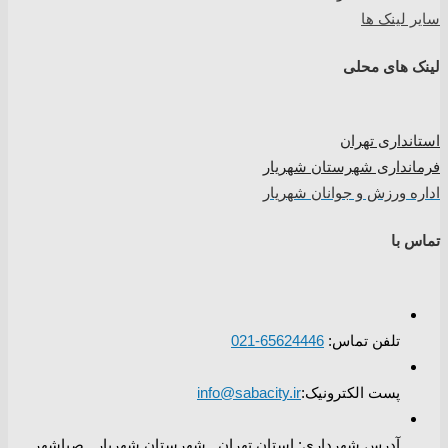
سایر لینک ها
لینک های محلی
استانداری تهران
فرمانداری شهرستان شهریار
اداره ورزش و جوانان شهریار
تماس با
تلفن تماس:
65624446-021
پست الکترونیک:
info@sabacity.ir
آدرس شهرداری: استان تهران_ شهرستان شهریار_ صباشهر_