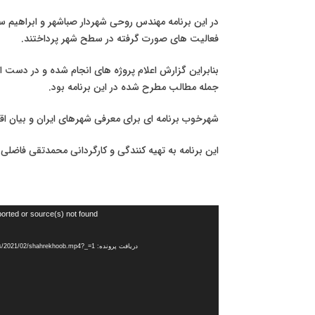
در این برنامه مهندس روحی شهردار صباشهر و ابراهیم س
فعالیت های صورت گرفته در سطح شهر پرداختند.
بنابراین گزارش اعلام پروژه های انجام شده و در دست 
جمله مطالب مطرح شده در این برنامه بود.
شهرخوب برنامه ای برای معرفی شهرهای ایران و بیان ا
این برنامه به تهیه کنندگی و کارگردانی محمدتقی فاضل
نمایشگر
orted or source(s) not found
ویدیو
دریافت پرونده: https://sabacity.ir/wp-content/uploads/2021/02/shahrekhoob.mp4?_=1