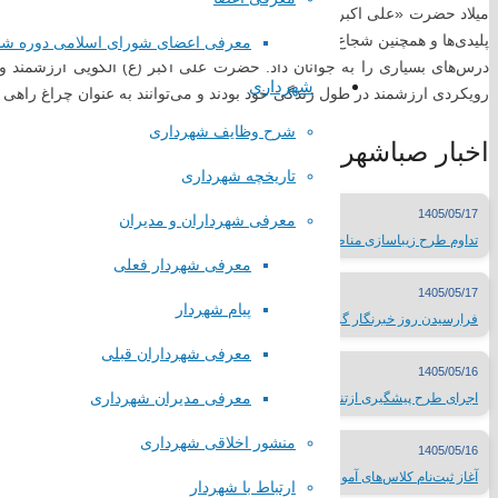
همیاری شهرداری های تهران
میلاد حضرت «علی اکبر (ع)» روز جوان نامگذاری شده است، روزی که خداوند جو
پلیدی‌ها و همچنین شجاع به امام حسین (ع) عنایت می‌کند. جوان برومند حضرت
معرفی اعضای شورای اسلامی دوره ش
لینک های گروهی
درس‌های بسیاری را به جوانان داد. حضرت علی اکبر (ع) الگویی ارزشمند 
شهرداری
رویکردی ارزشمند در طول زندگی خود بودند و می‌توانند به عنوان چراغ راهی 
درگاه الکترونیکی مراجع تقلید
شرح وظایف شهرداری
اخبار صباشهر
لیست سایتهای مذهبی
تاریخچه شهرداری
وبسایت وزارتخانه ها
سایتهای فرهنگی کشور
1405/05/17
معرفی شهرداران و مدیران
جدول نمایشگاههای بین المللی
تداوم طرح زیباسازی مناظر بصری صباشهر
مطبوعات کشور
معرفی شهردار فعلی
شبکه های صدا و سیما
1405/05/17
پیام شهردار
سایر لینک ها
فرارسیدن روز خبرنگار گرامی باد
لینک های محلی
معرفی شهرداران قبلی
1405/05/16
معرفی مدیران شهرداری
اجرای طرح پیشگیری ازتنبلی چشم کودکان در صباشهر
استانداری تهران
منشور اخلاقی شهرداری
1405/05/16
فرمانداری شهرستان شهریار
آغاز ثبت‌نام کلاس‌های آموزشی فرهنگسرای سبا در صباشهر
اداره ورزش و جوانان شهریار
ارتباط با شهردار