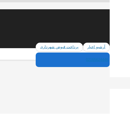
آرشیو اخبار
پرداخت قبوض شهرداری
02165624446