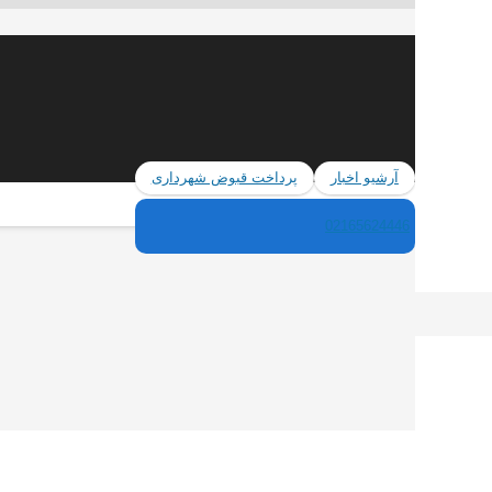
آرشیو اخبار
پرداخت قبوض شهرداری
02165624446
شهر