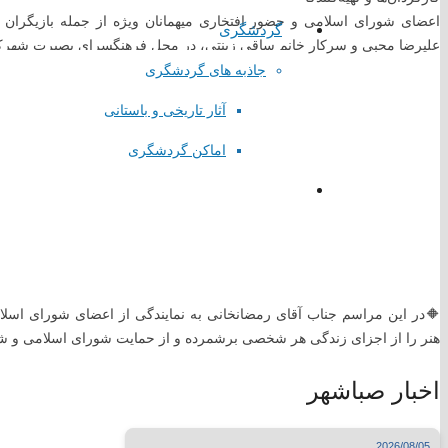
اعضای شورای اسلامی و حضور افتخاری میهمانان ویژه از جمله بازیگران م
گردشگری
پا
یگاه اطلاع رسانی مقام معظم رهبری
علیرضا محبی و سرکار خانم ساقی زینتی، در محل فرهنگسرای بصیرت شهرک
پایگاه اطلاع رسانی ریاست جمهوری
جاذبه های گردشگری
پایگاه وزارت کشور
آثار تاریخی و باستانی
پایگاه مجلس شورای اسلامی
پایگاه قوه قضاییه کشور
اماکن گردشگری
سازمان شهرداری ها و دهیاری های کشور
استانداری تهران
همیاری شهرداری های تهران
لینک های گروهی
🔶در این مراسم جناب آقای رمضانخانی به نمایندگی از اعضای شورای اس
درگاه الکترونیکی مراجع تقلید
هنر را از اجزای زندگی هر شخصی برشمرده و از حمایت شورای اسلامی و شه
لیست سایتهای مذهبی
وبسایت وزارتخانه ها
اخبار صباشهر
سایتهای فرهنگی کشور
جدول نمایشگاههای بین المللی
مطبوعات کشور
2026/08/05