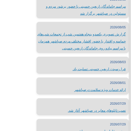
شبکه های صدا و سیما
مراسم جاماندگان اربعین حسینی با حضور پرشور مردم و
سایر لینک ها
مسئولین در صباشهر برگزار شد
لینک های محلی
2026/08/05
گزارش تصویری یکصدو پنجاه هفتمین شب از تجمعات شب‌های
حماسه و اقتدار با حضور اقشار مختلف مردم صباشهر همزمان
استانداری تهران
با مراسم پیاده روی جاماندگان اربعین حسینی
فرمانداری شهرستان شهریار
اداره ورزش و جوانان شهریار
2026/08/03
تماس با
فرا رسیدن اربعین حسینی تسلیت باد.
2026/08/01
ارائه خدمات ویژه سلامت درصباشهر
تلفن تماس:
65624446-021
2026/07/29
پست الکترونیک:
info@sabacity.ir
نصب تابلوهای معابر در صباشهر آغاز شد.
آدرس شهرداری: استان تهران_ شهرستان شهریار_ صباشهر_ ابتدای بلو
2026/07/29