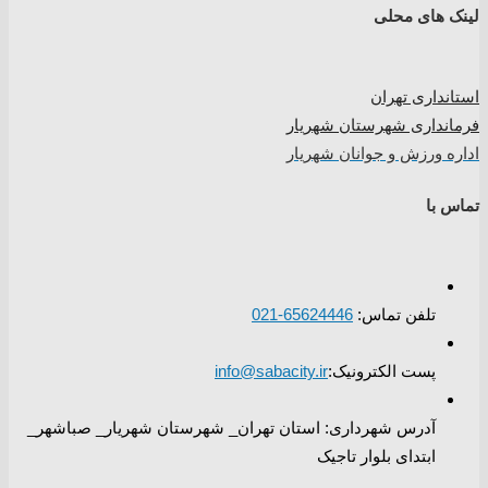
لینک های محلی
استانداری تهران
فرمانداری شهرستان شهریار
اداره ورزش و جوانان شهریار
تماس با
تلفن تماس:
65624446-021
پست الکترونیک:
info@sabacity.ir
آدرس شهرداری: استان تهران_ شهرستان شهریار_ صباشهر_
ابتدای بلوار تاجیک