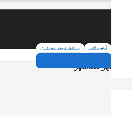
آرشیو اخبار
پرداخت قبوض شهرداری
02165624446
نی در شهر صباشهر