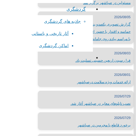
سایر لینک ها
مسئولین در صباشهر برگزار شد
گردشگری
لینک های محلی
2026/08/05
جاذبه های گردشگری
گزارش تصویری یکصدو پنجاه هفتمین شب از تجمعات شب‌های
حماسه و اقتدار با حضور اقشار مختلف مردم صباشهر همزمان
استانداری تهران
آثار تاریخی و باستانی
با مراسم پیاده روی جاماندگان اربعین حسینی
فرمانداری شهرستان شهریار
اماکن گردشگری
اداره ورزش و جوانان شهریار
2026/08/03
تماس با
فرا رسیدن اربعین حسینی تسلیت باد.
2026/08/01
ارائه خدمات ویژه سلامت درصباشهر
تلفن تماس:
65624446-021
2026/07/29
پست الکترونیک:
info@sabacity.ir
نصب تابلوهای معابر در صباشهر آغاز شد.
آدرس شهرداری: استان تهران_ شهرستان شهریار_ صباشهر_ ابتدای بلو
2026/07/29
برخورد قاطع با مجرمین در صباشهر