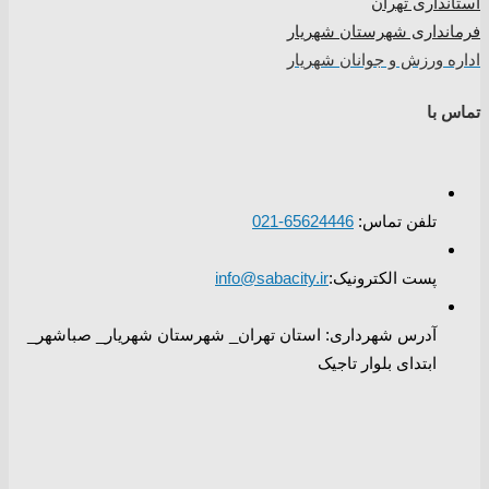
استانداری تهران
فرمانداری شهرستان شهریار
اداره ورزش و جوانان شهریار
تماس با
تلفن تماس:
65624446-021
پست الکترونیک:
info@sabacity.ir
آدرس شهرداری: استان تهران_ شهرستان شهریار_ صباشهر_
ابتدای بلوار تاجیک