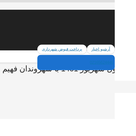
آرشیو اخبار
پرداخت قبوض شهرداری
02165624446
1401 با شهروندان فهیم