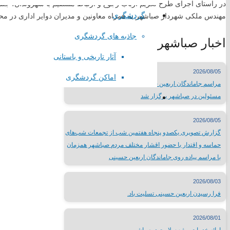
در راستای اجرای طرح تکریم ارباب رجوع و ارتباط مستقیم با شهروندان، جل
گردشگری
مهندس ملکی شهردار صباشهر به همراه معاونین و مدیران دوایر اداری در مح
درگاه الکترونیکی مراجع تقلید
جاذبه های گردشگری
اخبار صباشهر
لیست سایتهای مذهبی
وبسایت وزارتخانه ها
آثار تاریخی و باستانی
سایتهای فرهنگی کشور
2026/08/05
اماکن گردشگری
جدول نمایشگاههای بین المللی
مراسم جاماندگان اربعین حسینی با حضور پرشور مردم و
مطبوعات کشور
مسئولین در صباشهر برگزار شد
شبکه های صدا و سیما
سایر لینک ها
2026/08/05
گزارش تصویری یکصدو پنجاه هفتمین شب از تجمعات شب‌های
لینک های محلی
حماسه و اقتدار با حضور اقشار مختلف مردم صباشهر همزمان
با مراسم پیاده روی جاماندگان اربعین حسینی
استانداری تهران
فرمانداری شهرستان شهریار
2026/08/03
اداره ورزش و جوانان شهریار
فرا رسیدن اربعین حسینی تسلیت باد.
تماس با
2026/08/01