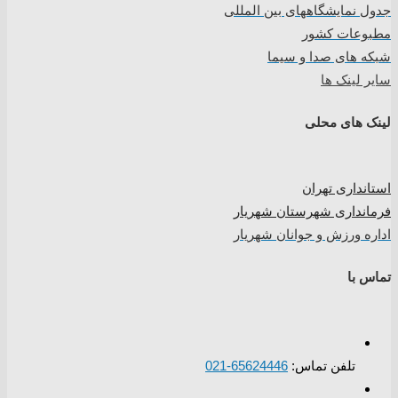
جدول نمایشگاههای بین المللی
مطبوعات کشور
شبکه های صدا و سیما
سایر لینک ها
لینک های محلی
استانداری تهران
فرمانداری شهرستان شهریار
اداره ورزش و جوانان شهریار
تماس با
تلفن تماس:
65624446-021