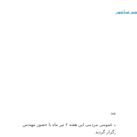
شم صباشهر
✍️در راستای اجرای طرح تکریم ارباب رجوع و ارتباط مستقیم با شهروندان، جلسه ملاقات عمومی مردمی این هفته ۶ تیر ماه با حضور مهندس
کنفرانس برگزار گردید.