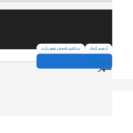
آرشیو اخبار
پرداخت قبوض شهرداری
02165624446
 فهیم شهر