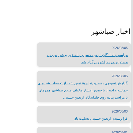
درگاه الکترونیکی مراجع تقلید
لیست سایتهای مذهبی
وبسایت وزارتخانه ها
اخبار صباشهر
سایتهای فرهنگی کشور
جدول نمایشگاههای بین المللی
مطبوعات کشور
2026/08/05
شبکه های صدا و سیما
مراسم جاماندگان اربعین حسینی با حضور پرشور مردم و
سایر لینک ها
مسئولین در صباشهر برگزار شد
لینک های محلی
2026/08/05
گزارش تصویری یکصدو پنجاه هفتمین شب از تجمعات شب‌های
حماسه و اقتدار با حضور اقشار مختلف مردم صباشهر همزمان
استانداری تهران
با مراسم پیاده روی جاماندگان اربعین حسینی
فرمانداری شهرستان شهریار
اداره ورزش و جوانان شهریار
2026/08/03
تماس با
فرا رسیدن اربعین حسینی تسلیت باد.
2026/08/01