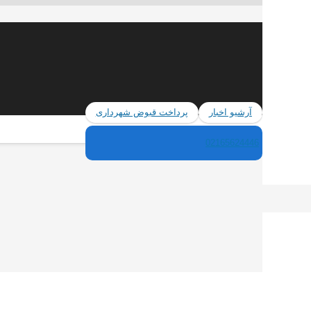
آرشیو اخبار
پرداخت قبوض شهرداری
02165624446
ان