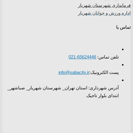
فرمانداری شهرستان شهریار
اداره ورزش و جوانان شهریار
تماس با
تلفن تماس:
65624446-021
پست الکترونیک:
info@sabacity.ir
آدرس شهرداری: استان تهران_ شهرستان شهریار_ صباشهر_
ابتدای بلوار تاجیک