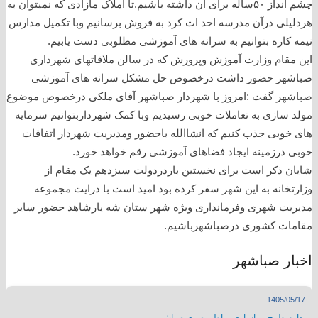
چشم انداز ۵۰ساله برای آن داشته باشیم.تا املاک مازادی که نمیتوان به
هردلیلی درآن مدرسه احد اث کرد به فروش برسانیم وبا تکمیل مدارس
نیمه کاره بتوانیم به سرانه های آموزشی مطلوبی دست یابیم.
این مقام وزارت آموزش وپرورش که در سالن ملاقاتهای شهرداری
صباشهر حضور داشت درخصوص حل مشکل سرانه های آموزشی
صباشهر گفت :امروز با شهردار صباشهر آقای ملکی درخصوص موضوع
مولد سازی به تعاملات خوبی رسیدیم‌ وبا کمک شهرداربتوانیم سرمایه
های خوبی جذب کنیم که انشاالله باحضور ومدیریت شهردار اتفاقات
خوبی درزمینه ایجاد فضاهای آموزشی رقم خواهد خورد.
شایان ذکر است برای نخستین باردردولت سیزدهم یک مقام از
وزارتخانه به این شهر سفر کرده بود امید است با درایت مجموعه
مدیریت شهری وفرمانداری ویژه شهر ستان شه یارشاهد حضور سایر
مقامات کشوری درصباشهرباشیم.
اخبار صباشهر
1405/05/17