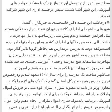
سطح صباشهر بازدید بعمل آوردند واز نزدیک با مشکلات واحد های
آموزشی این شهر آشنا شدند، سپس درجلسه اداری این شهر شرکت
نمودند.
🔷درحاشیه این جلسه دکتر خانمحمدی به خبرنگاران گفت:
شهرهای حاشیه ای اطراف کلانشهر تهران عمدتا دچارمعضلاتی هستند
مثل افزایش جمعیت وعدم پیش بینی زیرساختهابه دلیل مهاجرت یا
خشکسالی بخصوص جنگهای اطراف کشور به این مهاجرتها دامن زده
است.وقفه دوساله تدریس درمدارس هم بخاطر کرونا تاثیر گذار بود.
منطقه شهریار و صباشهر هم دچار این چالش هستند به دلیل میزان
مهاجرت متاسفانه هیچ مدرسه و فضای آموزشی جدیدی ساخته نشده
است.درحوزه تجهیزات نیزبا کمبود منابع مواجه هستیم.امروز در
صباشهر ساخت یک مدرسه را برای سال ۱۴۰۲متعهد شدیم ودرخصوص
تجهیز مدارس هم به مدیرکل استان گفتم که کمک های لازم را بکنند.
معاون وزیر درادامه به مصوبه شورای سران قوه مبنی بر فروش اموال
واملاک مازاد اشاره داشت وگفت برای اینکه بتوانیم از پس نیازهای
اموزشی بربباییم بایدمولد سازی اموال مازاد را انجام دهیم واین اموال
رادرمعرض فروش یا تهاتر بگذاریم البته باید ابتدا نیازسنجی واقعی با