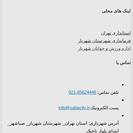
لینک های محلی
استانداری تهران
فرمانداری شهرستان شهریار
اداره ورزش و جوانان شهریار
تماس با
تلفن تماس:
65624446-021
پست الکترونیک:
info@sabacity.ir
آدرس شهرداری: استان تهران_ شهرستان شهریار_ صباشهر_
ابتدای بلوار تاجیک