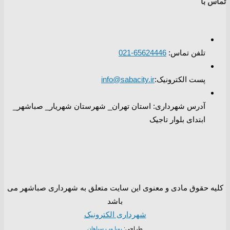
تماس با
تلفن تماس:
65624446-021
پست الکترونیک:
info@sabacity.ir
آدرس شهرداری: استان تهران_ شهرستان شهریار_ صباشهر_
ابتدای بلوار تاجیک
کلیه حقوق مادی و معنوی این سایت متعلق به شهرداری صباشهر می
باشد
شهرداری الکترونیک
طراحی:
پویا وب سپاهان