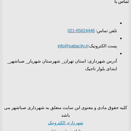
تماس با
تلفن تماس:
65624446-021
پست الکترونیک:
info@sabacity.ir
آدرس شهرداری: استان تهران_ شهرستان شهریار_ صباشهر_
ابتدای بلوار تاجیک
کلیه حقوق مادی و معنوی این سایت متعلق به شهرداری صباشهر می
باشد
شهرداری الکترونیک
طراحی:
پویا وب سپاهان