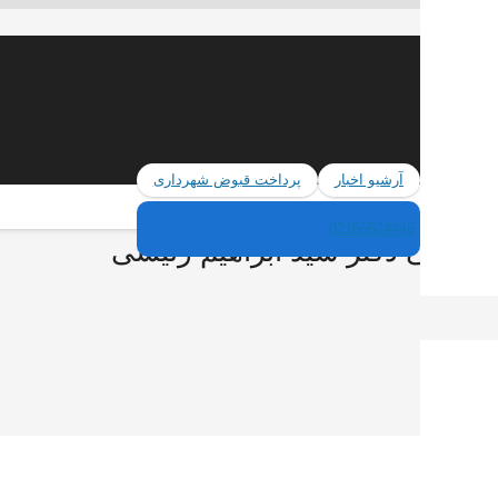
آرشیو اخبار
پرداخت قبوض شهرداری
02165624446
مردمی دکتر سید ابراهیم رئیسی