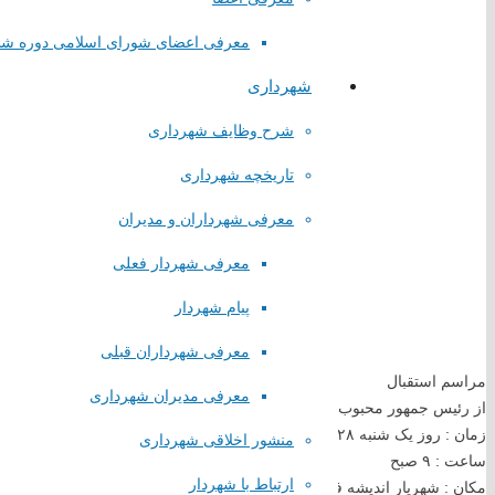
معرفی اعضای شورای اسلامی دوره ش
شهرداری
شرح وظایف شهرداری
لینک های مستقیم
تاریخچه شهرداری
پا
یگاه اطلاع رسانی مقام معظم رهبری
معرفی شهرداران و مدیران
پایگاه اطلاع رسانی ریاست جمهوری
معرفی شهردار فعلی
پایگاه وزارت کشور
پایگاه مجلس شورای اسلامی
پیام شهردار
پایگاه قوه قضاییه کشور
سازمان شهرداری ها و دهیاری های کشور
معرفی شهرداران قبلی
استانداری تهران
مراسم استقبال
معرفی مدیران شهرداری
همیاری شهرداری های تهران
از رئیس جمهور محبوب و مردمی دکتر سید ابراهیم رئیسی
زمان : روز یک شنبه ۱۴۰۲/۸/۲۸
منشور اخلاقی شهرداری
لینک های گروهی
ساعت : ۹ صبح
ارتباط با شهردار
مکان : شهریار اندیشه فاز ۳ خیابان حضرت ولیعصر سالن ورزشی ایثار ♦️روابط‌عمومی شورای اسلامی و شهرداری صباشهر