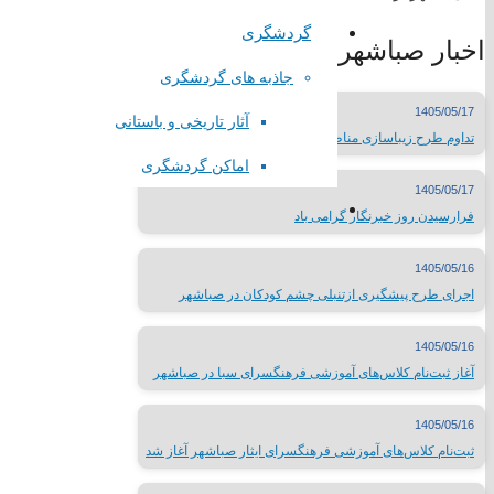
درگاه الکترونیکی مراجع تقلید
گردشگری
اخبار صباشهر
لیست سایتهای مذهبی
وبسایت وزارتخانه ها
جاذبه های گردشگری
سایتهای فرهنگی کشور
1405/05/17
آثار تاریخی و باستانی
جدول نمایشگاههای بین المللی
تداوم طرح زیباسازی مناظر بصری صباشهر
مطبوعات کشور
اماکن گردشگری
شبکه های صدا و سیما
1405/05/17
سایر لینک ها
فرارسیدن روز خبرنگار گرامی باد
لینک های محلی
1405/05/16
اجرای طرح پیشگیری ازتنبلی چشم کودکان در صباشهر
استانداری تهران
1405/05/16
فرمانداری شهرستان شهریار
آغاز ثبت‌نام کلاس‌های آموزشی فرهنگسرای سبا در صباشهر
اداره ورزش و جوانان شهریار
تماس با
1405/05/16
ثبت‌نام کلاس‌های آموزشی فرهنگسرای ایثار صباشهر آغاز شد