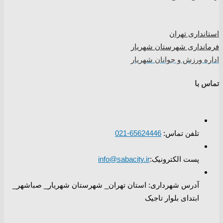
استانداری تهران
فرمانداری شهرستان شهریار
اداره ورزش و جوانان شهریار
تماس با
تلفن تماس:
65624446-021
پست الکترونیک:
info@sabacity.ir
آدرس شهرداری: استان تهران_ شهرستان شهریار_ صباشهر_
ابتدای بلوار تاجیک