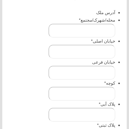
آدرس ملک
محله/شهرک/مجتمع
*
خیابان اصلی
*
خیابان فرعی
کوچه
*
پلاک آبی
*
پلاک ثبتی
*