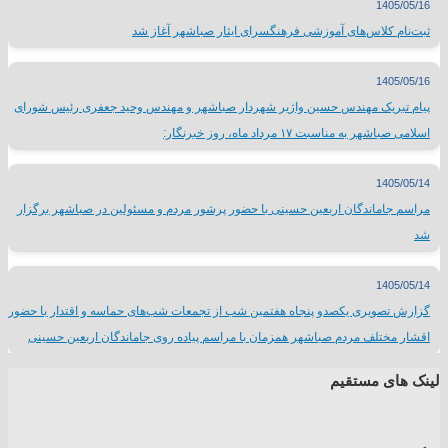
1405/05/16
ثبت‌نام کلاس‌های آموزشی فرهنگسرای ایثار صباشهر آغاز شد
1405/05/16
پیام تبریک مهندس حسین واژیر شهردار صباشهر و مهندس وحید جعفری رئیس شورای
اسلامی صباشهر به مناسبت ۱۷ مرداد ماه، روز خبرنگار:
1405/05/14
مراسم جاماندگان اربعین حسینی با حضور پرشور مردم و مسئولین در صباشهر برگزار
شد
1405/05/14
گزارش تصویری یکصدو پنجاه هفتمین شب از تجمعات شب‌های حماسه و اقتدار با حضور
اقشار مختلف مردم صباشهر همزمان با مراسم پیاده روی جاماندگان اربعین حسینی
لینک های مستقیم