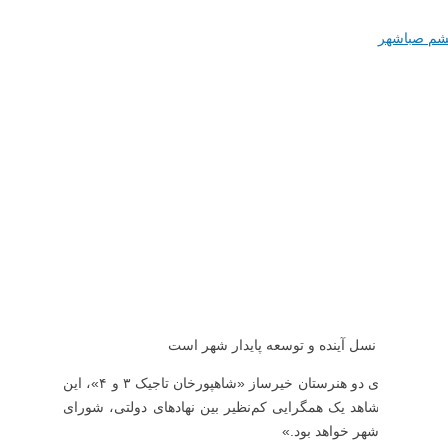
شم صباشهر
ذاری برای نسل آینده و توسعه پایدار شهر است
🔸️وحید جعفری، رئیس شورای اسلامی شهر صباشهر، در حاشیه آیین پرشکوه خشت‌گذاری دو هنرستان خیرساز «شاهپورخان تاجیک ۳ و ۴»، این
« امروز شاهد یک همگرایی کم‌نظیر بین نهادهای دولتی، شورای
آموزشی صباشهر خواهد بود.»