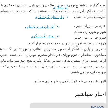
🔸️به گزارش روابط عمومی شورای اسلامی و شهرداری صباشهر؛ جعفری با قدرد
گردشگری
پا
یگاه اطلاع رسانی مقام معظم رهبری
داشت: عملکرد ارزشمند خیرین، والاترین نمونه‌ مشارکت مردمی و مسئولیت
پایگاه اطلاع رسانی ریاست جمهوری
هنرستان پسرانه، نشان از دوراندیشی و توجه این خیّر به تأمین نیازهای آموز
جاذبه های گردشگری
پایگاه وزارت کشور
🔸️رئیس شورای شهر صباشهر با اشاره به پیگیری‌های فوری برای تخصیص زمی
آثار تاریخی و باستانی
پایگاه مجلس شورای اسلامی
شهر و شهرداری صباشهر، خود را موظف می‌داند که با حداکثر سرعت و همکاری
پایگاه قوه قضاییه کشور
اماکن گردشگری
ضرورت این نیاز حیاتی، بلافاصله پس از درخواست، پیگیر واگذاری مناسب‌ت
سازمان شهرداری ها و دهیاری های کشور
هرچه سریع‌تر به ثمر بنشیند و در خدمت مردم قرار گیرد.
استانداری تهران
جعفری در پایان با تشکر از حضور مسئولین استانی و شهرستانی، گفت: 
همیاری شهرداری های تهران
صباشهر، استاندار محترم تهران، فرماندار محترم شهریار، امام جمعه محترم
لینک های گروهی
اراده جمعی برای پیشبرد هدفی مقدس شکل بگیرد، هیچ چیز نمی‌تواند مانع
مردمی و دولتی در عرصه مدرسه‌سازی تبدیل شده است و ما متعهدیم که تا افت
پروژه ملی-مردمی باشیم.
درگاه الکترونیکی مراجع تقلید
🌐روابط عمومی شورای اسلامی و شهرداری صباشهر
لیست سایتهای مذهبی
وبسایت وزارتخانه ها
اخبار صباشهر
سایتهای فرهنگی کشور
جدول نمایشگاههای بین المللی
مطبوعات کشور
2026/08/05