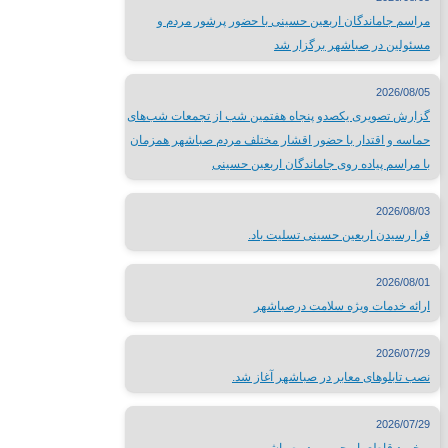
شبکه های صدا و سیما
مراسم جاماندگان اربعین حسینی با حضور پرشور مردم و
سایر لینک ها
مسئولین در صباشهر برگزار شد
لینک های محلی
2026/08/05
گزارش تصویری یکصدو پنجاه هفتمین شب از تجمعات شب‌های
حماسه و اقتدار با حضور اقشار مختلف مردم صباشهر همزمان
استانداری تهران
با مراسم پیاده روی جاماندگان اربعین حسینی
فرمانداری شهرستان شهریار
اداره ورزش و جوانان شهریار
2026/08/03
تماس با
فرا رسیدن اربعین حسینی تسلیت باد.
2026/08/01
ارائه خدمات ویژه سلامت درصباشهر
تلفن تماس:
65624446-021
2026/07/29
پست الکترونیک:
info@sabacity.ir
نصب تابلوهای معابر در صباشهر آغاز شد.
آدرس شهرداری: استان تهران_ شهرستان شهریار_ صباشهر_ ابتدای بلو
2026/07/29