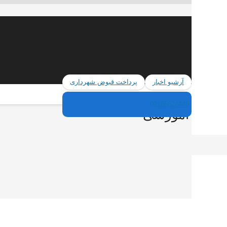
آرشیو اخبار
پرداخت قبوض شهرداری
02165624446
 تحول آموزشی