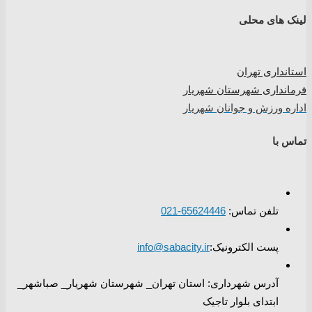
لینک های محلی
استانداری تهران
فرمانداری شهرستان شهریار
اداره ورزش و جوانان شهریار
تماس با
تلفن تماس:
65624446-021
پست الکترونیک:
info@sabacity.ir
آدرس شهرداری: استان تهران_ شهرستان شهریار_ صباشهر_
ابتدای بلوار تاجیک