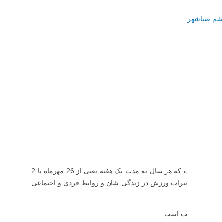
شم صباشهر
در تقویم رسمی ایران 26 مهرماه به عنوان روز ورزش و تربیت بدنی نامگذاری شده است که هر سال به مدت یک هفته یعنی از 26 مهرماه تا 2
با اهمیت و تاثیرات ورزش در زندگی شان و روابط فردی و اجتماعی
گی جامعه اهمیت است