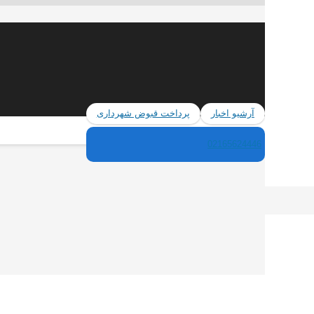
آرشیو اخبار
پرداخت قبوض شهرداری
02165624446