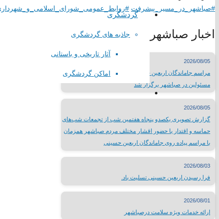
#صباشهر_در_مسیر_پیشرفت
#روابط_عمومی_شورای_اسلامی_و_شهرداری
لیست سایتهای مذهبی
گردشگری
وبسایت وزارتخانه ها
اخبار صباشهر
سایتهای فرهنگی کشور
جاذبه های گردشگری
جدول نمایشگاههای بین المللی
آثار تاریخی و باستانی
مطبوعات کشور
2026/08/05
شبکه های صدا و سیما
اماکن گردشگری
مراسم جاماندگان اربعین حسینی با حضور پرشور مردم و
سایر لینک ها
مسئولین در صباشهر برگزار شد
لینک های محلی
2026/08/05
گزارش تصویری یکصدو پنجاه هفتمین شب از تجمعات شب‌های
حماسه و اقتدار با حضور اقشار مختلف مردم صباشهر همزمان
استانداری تهران
با مراسم پیاده روی جاماندگان اربعین حسینی
فرمانداری شهرستان شهریار
اداره ورزش و جوانان شهریار
2026/08/03
تماس با
فرا رسیدن اربعین حسینی تسلیت باد.
2026/08/01
ارائه خدمات ویژه سلامت درصباشهر