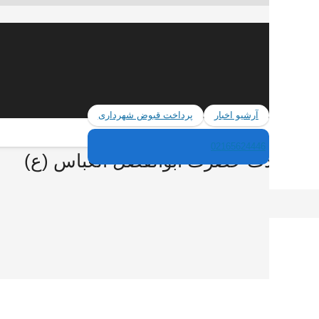
آرشیو اخبار
پرداخت قبوض شهرداری
02165624446
ن با ولادت حضرت ابوالفضل العباس (ع)
اس (ع)