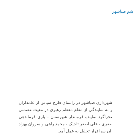
شم صباشهر
ای اسلامی و شهرداری صباشهر در راستای طرح سپاس از علمداران
 جمعه صباشهر به نمایندگی از مقام معظم رهبری در معیت عصمتی
حمد صحراگرد نماینده فرماندار شهرستان ، یاری فرماندهی
راز محموداصغری ، علی اصغر تاجیک ، محمد راهی و سروان بهزاد
سپاس از جانبازان سرافراز تجلیل به عمل آمد.