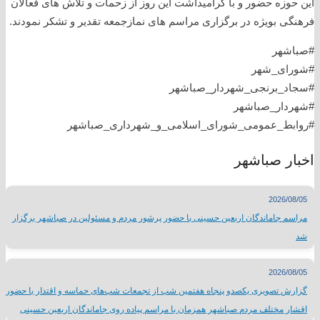
این حوزه حضور و‌ با گرامیداشت این روز از زحمات و تلاش های فعالان
فرهنگی بویژه در برگزاری مراسم های نمازجمعه تقدیر و تشکر نمودند.
#صباشهر
#شورای_شهر
#سجاد_برنجی_شهردار_صباشهر
#شهردار_صباشهر
#روابط_عمومی_شورای_اسلامی_و_شهرداری_صباشهر
اخبار صباشهر
2026/08/05
مراسم جاماندگان اربعین حسینی با حضور پرشور مردم و مسئولین در صباشهر برگزار
شد
2026/08/05
گزارش تصویری یکصدو پنجاه هفتمین شب از تجمعات شب‌های حماسه و اقتدار با حضور
اقشار مختلف مردم صباشهر همزمان با مراسم پیاده روی جاماندگان اربعین حسینی