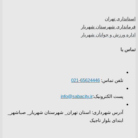
استانداری تهران
فرمانداری شهرستان شهریار
اداره ورزش و جوانان شهریار
تماس با
تلفن تماس:
65624446-021
پست الکترونیک:
info@sabacity.ir
آدرس شهرداری: استان تهران_ شهرستان شهریار_ صباشهر_
ابتدای بلوار تاجیک