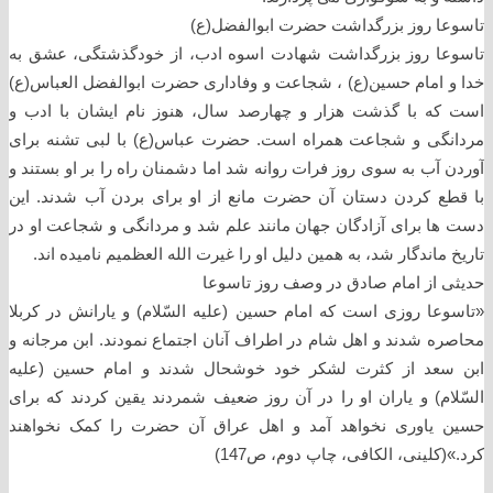
تاسوعا روز بزرگداشت حضرت ابوالفضل(ع)
تاسوعا روز بزرگداشت شهادت اسوه ادب، از خودگذشتگی، عشق به
خدا و امام حسین(ع) ، شجاعت و وفاداری حضرت ابوالفضل العباس(ع)
است که با گذشت هزار و چهارصد سال، هنوز نام ایشان با ادب و
مردانگی و شجاعت همراه است. حضرت عباس(ع) با لبی تشنه برای
آوردن آب به سوی روز فرات روانه شد اما دشمنان راه را بر او بستند و
با قطع کردن دستان آن حضرت مانع از او برای بردن آب شدند. این
دست ها برای آزادگان جهان مانند علم شد و مردانگی و شجاعت او در
تاریخ ماندگار شد، به همین دلیل او را غیرت الله العظمیم نامیده اند.
حدیثی از امام صادق در وصف روز تاسوعا
«تاسوعا روزی است که امام حسین (علیه السّلام) و یارانش در کربلا
محاصره شدند و اهل شام در اطراف آنان اجتماع نمودند. ابن مرجانه و
ابن سعد از کثرت لشکر خود خوشحال شدند و امام حسین (علیه
السّلام) و یاران او را در آن روز ضعیف شمردند یقین کردند که برای
حسین یاوری نخواهد آمد و اهل عراق آن حضرت را کمک نخواهند
کرد.»(کلینی، الکافی، چاپ دوم، ص147)