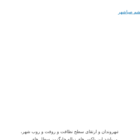
شم صباشهر
شهری به شهروندان و ارتقای سطح نظافت و روفت و روب شهر،
شد. شایان ذکر می باشد این باکس های زباله جایگزین سطل های