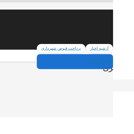
آرشیو اخبار
پرداخت قبوض شهرداری
02165624446
مات شهری