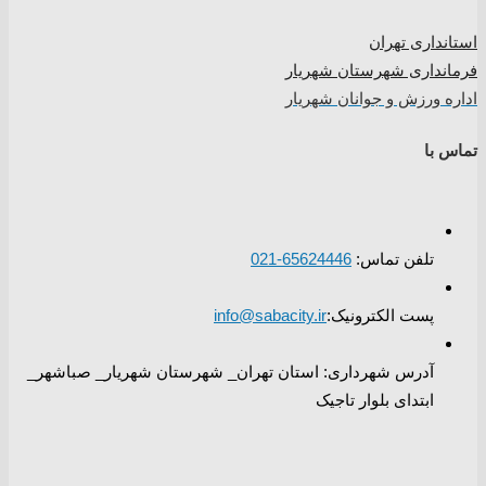
استانداری تهران
فرمانداری شهرستان شهریار
اداره ورزش و جوانان شهریار
تماس با
تلفن تماس:
65624446-021
پست الکترونیک:
info@sabacity.ir
آدرس شهرداری: استان تهران_ شهرستان شهریار_ صباشهر_
ابتدای بلوار تاجیک