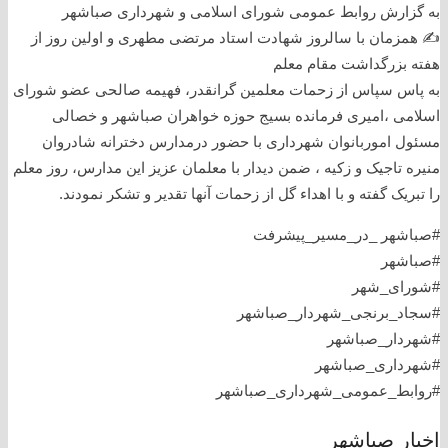
به گزارش روابط عمومی شورای اسلامی و شهرداری صباشهر
✍️ همزمان با سالروز شهادت استاد مرتضی مطهری و اولین روز از
هفته بزرگداشت مقام معلم
به پاس سپاس از زحمات معلمین گرانقدر، فهیمه صالحی عضو شورای
اسلامی ،امیری فرمانده بسیج حوزه خواهران صباشهر و خصالی
مسئول اموربانوان شهرداری با حضور درمدارس دخترانه شادروان
منیره تاجیک و زکیه ، ضمن دیدار با معلمان عزیز این مدارس، روز معلم
را تبریک گفته و با اهداء گل از زحمات آنها تقدیر و تشکر نمودند.
#صباشهر _در_مسیر_پیشرفت
#صباشهر
#شورای_شهر
#سجاد_برنجی_شهردار_صباشهر
#شهردار_صباشهر
#شهرداری_صباشهر
#روابط_عمومی_شهرداری_صباشهر
اخبار صباشهر