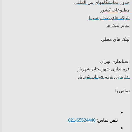
جدول نمایشگاههای بین المللی
مطبوعات کشور
شبکه های صدا و سیما
سایر لینک ها
لینک های محلی
استانداری تهران
فرمانداری شهرستان شهریار
اداره ورزش و جوانان شهریار
تماس با
تلفن تماس:
65624446-021