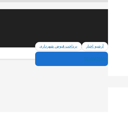
آرشیو اخبار
پرداخت قبوض شهرداری
02165624446
باتری