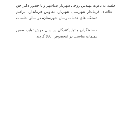
جلسه به دعوت مهندس روحی شهردار صباشهر و با حضور دکتر حق
اهری فرماندار شهرستان شهریار، معاونین فرماندار، ابراهیم
 ادارات و دستگاه های خدمات رسان شهرستان، در سالن جلسات
د بر سر راه صنعتگران و تولیدکنندگان در سال جهش تولید، ضمن
اباتری، تصمیمات مناسبی در اینخصوص اتخاذ گردید.