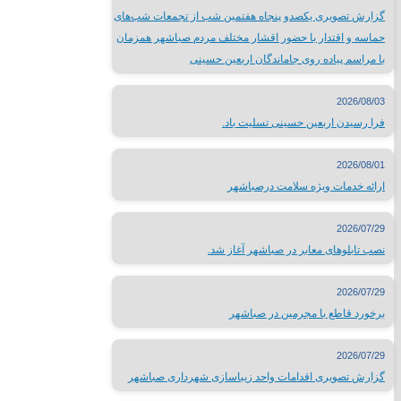
گزارش تصویری یکصدو پنجاه هفتمین شب از تجمعات شب‌های
حماسه و اقتدار با حضور اقشار مختلف مردم صباشهر همزمان
استانداری تهران
با مراسم پیاده روی جاماندگان اربعین حسینی
فرمانداری شهرستان شهریار
اداره ورزش و جوانان شهریار
2026/08/03
تماس با
فرا رسیدن اربعین حسینی تسلیت باد.
2026/08/01
ارائه خدمات ویژه سلامت درصباشهر
تلفن تماس:
65624446-021
2026/07/29
پست الکترونیک:
info@sabacity.ir
نصب تابلوهای معابر در صباشهر آغاز شد.
آدرس شهرداری: استان تهران_ شهرستان شهریار_ صباشهر_ ابتدای بلو
2026/07/29
برخورد قاطع با مجرمین در صباشهر
2026/07/29
گزارش تصویری اقدامات واحد زیباسازی شهرداری صباشهر
کلیه حقوق مادی و معنوی این سایت متعلق به شهرداری صباشهر می ب