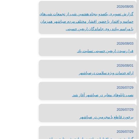
لینک های محلی
2026/08/05
گزارش تصویری یکصدو پنجاه هفتمین شب از تجمعات شب‌های
حماسه و اقتدار با حضور اقشار مختلف مردم صباشهر همزمان
استانداری تهران
با مراسم پیاده روی جاماندگان اربعین حسینی
فرمانداری شهرستان شهریار
اداره ورزش و جوانان شهریار
2026/08/03
تماس با
فرا رسیدن اربعین حسینی تسلیت باد.
2026/08/01
ارائه خدمات ویژه سلامت درصباشهر
تلفن تماس:
65624446-021
2026/07/29
پست الکترونیک:
info@sabacity.ir
نصب تابلوهای معابر در صباشهر آغاز شد.
آدرس شهرداری: استان تهران_ شهرستان شهریار_ صباشهر_ ابتدای بلو
2026/07/29
برخورد قاطع با مجرمین در صباشهر
2026/07/29