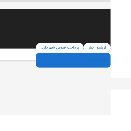
آرشیو اخبار
پرداخت قبوض شهرداری
02165624446