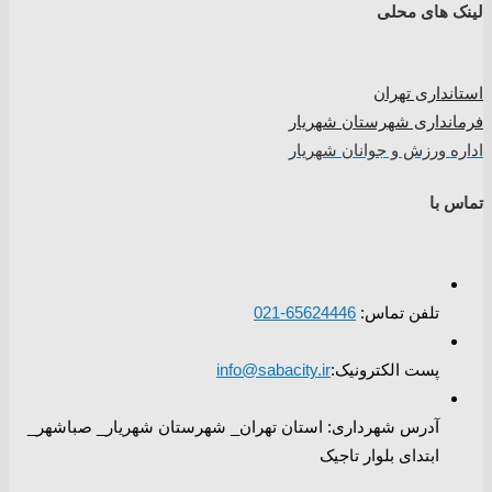
لینک های محلی
استانداری تهران
فرمانداری شهرستان شهریار
اداره ورزش و جوانان شهریار
تماس با
تلفن تماس:
65624446-021
پست الکترونیک:
info@sabacity.ir
آدرس شهرداری: استان تهران_ شهرستان شهریار_ صباشهر_
ابتدای بلوار تاجیک