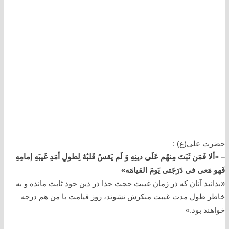
حضرت علی(ع) :
– «ألا فَمَن ثَبَتَ مِنهُم عَلَی دینِهِ وَ لَم یَقسُ قَلبُهُ لِطولِ أمَدِ غَیبَهِ إمامِهِ
فَهو مَعی فی دَرَجَتی یَومَ القیامَه»
«بدانید آنان که در زمان غیبت حجت خدا در دین خود ثابت مانده و به
خاطر طول مدت غیبت منکرش نشوند، روز قیامت با من هم درجه
خواهند بود.»