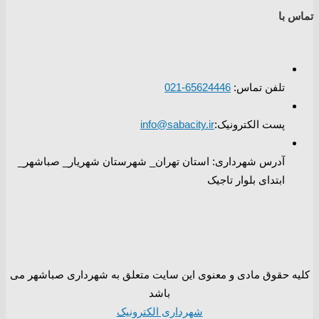
تماس با
تلفن تماس:
65624446-021
پست الکترونیک:
info@sabacity.ir
آدرس شهرداری: استان تهران_ شهرستان شهریار_ صباشهر_
ابتدای بلوار تاجیک
کلیه حقوق مادی و معنوی این سایت متعلق به شهرداری صباشهر می
باشد
شهرداری الکترونیک