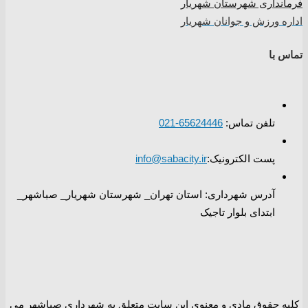
فرمانداری شهرستان شهریار
اداره ورزش و جوانان شهریار
تماس با
تلفن تماس:
65624446-021
پست الکترونیک:
info@sabacity.ir
آدرس شهرداری: استان تهران_ شهرستان شهریار_ صباشهر_
ابتدای بلوار تاجیک
کلیه حقوق مادی و معنوی این سایت متعلق به شهرداری صباشهر می